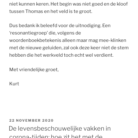
niet kunnen keren. Het begin was niet goed en de kloof
tussen Thomas en het veld is te groot.
Dus bedank ik beleefd voor de uitnodiging. Een
‘resonantiegroep’ die, volgens de
woordenboekbetekenis alleen maar mag mee-klinken
met de nieuwe geluiden, zal ook deze keer niet de stem
hebben die het werkveld toch echt wel verdient.
Met vriendelijke groet,
Kurt
GEPLAATST
22 NOVEMBER 2020
OP
De levensbeschouwelijke vakken in
corona-tijden: hoe zit het met de