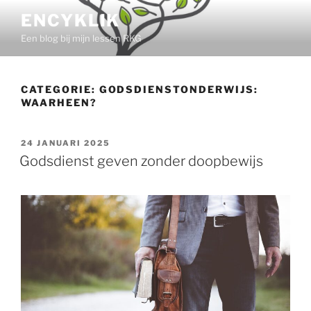
Ga
ENCYKLIK
naar
Een blog bij mijn lessen RKG
de
inhoud
CATEGORIE:
GODSDIENSTONDERWIJS:
WAARHEEN?
GEPLAATST
24 JANUARI 2025
OP
Godsdienst geven zonder doopbewijs