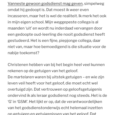
Vanneste gewoon godsdienst mag geven
, simpelweg
omdat hij gedoopt is. Dat moest ik weer even
incasseren, maar het is wel de realiteit. Ik merk het ook
in mijn eigen school. Mijn weggepeste collega is al
maanden ‘uit’ en wordt nu inderdaad vervangen door
een gedoopte oud-leerling die nooit godsdienst heeft
gestudeerd. Het is een fijne, piepjonge collega, daar
niet van, maar hoe bemoedigend is die situatie voor de
nabije toekomst?
Christenen hebben van bij het begin heel veel kunnen
rekenen op de getuigen van het geloof.
De
martelaren
waren bij uitstek getuigen – en wie zijn
leven veil heeft voor het geloof, die moet echt wel
overtuigd zijn. Dat vertrouwen op geloofsgetuigenis
ondervind ik als leraar godsdienst nog steeds. Het is de
‘G’ in ‘GSM’. Het lijkt er op, dat de verantwoordelijken
van het godsdienstonderwijs echt helemaal inzetten
op getuigen en getuigenissen van het geloof. Dat