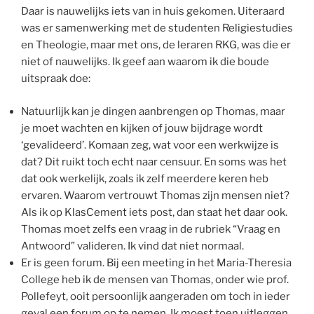
Daar is nauwelijks iets van in huis gekomen. Uiteraard
was er samenwerking met de studenten Religiestudies
en Theologie, maar met ons, de leraren RKG, was die er
niet of nauwelijks. Ik geef aan waarom ik die boude
uitspraak doe:
Natuurlijk kan je dingen aanbrengen op Thomas, maar
je moet wachten en kijken of jouw bijdrage wordt
‘gevalideerd’. Komaan zeg, wat voor een werkwijze is
dat? Dit ruikt toch echt naar censuur. En soms was het
dat ook werkelijk, zoals ik zelf meerdere keren heb
ervaren. Waarom vertrouwt Thomas zijn mensen niet?
Als ik op KlasCement iets post, dan staat het daar ook.
Thomas moet zelfs een vraag in de rubriek “Vraag en
Antwoord” valideren. Ik vind dat niet normaal.
Er is geen forum. Bij een meeting in het Maria-Theresia
College heb ik de mensen van Thomas, onder wie prof.
Pollefeyt, ooit persoonlijk aangeraden om toch in ieder
geval een forum op te nemen. Ik moest toen uitleggen