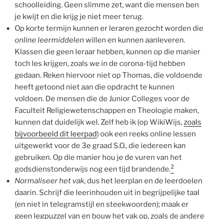
schoolleiding. Geen slimme zet, want die mensen ben
je kwijt en die krijg je niet meer terug.
Op korte termijn kunnen er leraren gezocht worden die
online leermiddelen
willen en kunnen aanleveren.
Klassen die geen leraar hebben, kunnen op die manier
toch les krijgen, zoals we in de corona-tijd hebben
gedaan. Reken hiervoor niet op Thomas, die voldoende
heeft getoond niet aan die opdracht te kunnen
voldoen. De mensen die de Junior Colleges voor de
Faculteit Religiewetenschappen en Theologie maken,
kunnen dat duidelijk wel. Zelf heb ik (op WikiWijs,
zoals
bijvoorbeeld dit leerpad
) ook een reeks online lessen
uitgewerkt voor de 3e graad S.O., die iedereen kan
gebruiken. Op die manier hou je de vuren van het
2
godsdienstonderwijs nog een tijd brandende.
Normaliseer het vak
, dus het leerplan en de leerdoelen
daarin. Schrijf die leerinhouden uit in begrijpelijke taal
(en niet in telegramstijl en steekwoorden); maak er
geen legpuzzel van en bouw het vak op, zoals de andere