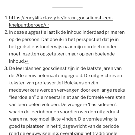
https://encyklik.classy.be/leraar-godsdienst-een-
knelpuntberoep/
↩
In deze suggestie laat ik de inhoud inderdaad primeren
op de persoon. Dat doe ik in het perspectief dat je in
het godsdienstonderwijs naar mijn oordeel minder
moet inzetten op getuigen, maar op een boeiende
inhoud.
↩
De leerplannen godsdienst zijn in de laatste jaren van
de 20e eeuw helemaal omgegooid. De uitgeschreven
teksten van professor Jef Bulckens en zijn
medewerkers werden vervangen door een lange reeks
“leerdoelen” die meestal niet aan de formele vereisten
van leerdoelen voldoen. De vroegere ‘basisideeën’,
waarin de leerinhouden voordien werden uitgedrukt,
waren nu nog moeilijk te vinden. Die vernieuwing is
goed te plaatsen in het tijdsgewricht van de periode
rond de eeuwwisseling: overal ging het traditionele