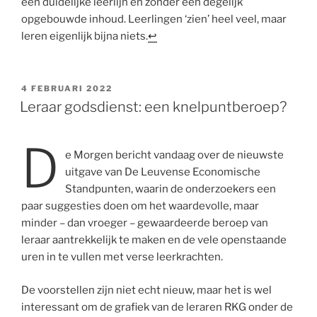
een duidelijke leerlijn en zonder een degelijk
opgebouwde inhoud. Leerlingen ‘zien’ heel veel, maar
leren eigenlijk bijna niets.
↩
GEPLAATST
4 FEBRUARI 2022
OP
Leraar godsdienst: een knelpuntberoep?
D
e Morgen bericht vandaag over de nieuwste
uitgave van De Leuvense Economische
Standpunten, waarin de onderzoekers een
paar suggesties doen om het waardevolle, maar
minder – dan vroeger – gewaardeerde beroep van
leraar aantrekkelijk te maken en de vele openstaande
uren in te vullen met verse leerkrachten.
De voorstellen zijn niet echt nieuw, maar het is wel
interessant om de grafiek van de leraren RKG onder de