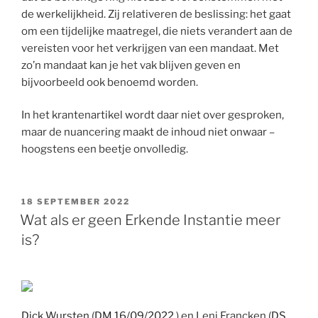
de werkelijkheid. Zij relativeren de beslissing: het gaat
om een tijdelijke maatregel, die niets verandert aan de
vereisten voor het verkrijgen van een mandaat. Met
zo’n mandaat kan je het vak blijven geven en
bijvoorbeeld ook benoemd worden.
In het krantenartikel wordt daar niet over gesproken,
maar de nuancering maakt de inhoud niet onwaar –
hoogstens een beetje onvolledig.
GEPLAATST
18 SEPTEMBER 2022
OP
Wat als er geen Erkende Instantie meer
is?
Dick Wursten
(
DM 16/09/2022
) en Leni Francken (
DS