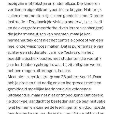
bezig zijn met teksten en onder elkaar. Die kinderen
verdienen eigenlijk om goed les te krijgen. Natuurlijk
zullen er momenten zijn in een goede les met Directe
Instructie + Feedback (de visie op onderwijs die ikzelf
en de overgrote meerderheid van leraren aanhangen)
die je hermeneutisch kan noemen, maar je kan
hermeneutiek echt niet het centrale concept van een
heel onderwijsproces maken. Dat is pure fantasie van
achter een studietafel. Ja, in de Yeshiva of in het
boeddhistische klooster, met studenten die vooraf 7
jaar les hebben gekregen, waarbij zij zelf geen woord
hebben mogen uitbrengen. Ja, daar.
Maar niet in een lesgroep van 28 pubers van 14. Daar
heb je orde en rust nodig en een leerproces met een
gemiddeld moeilijke leerinhoud die voldoende
uitdagend is, maar net niet ontmoedigend. Dat bereik
je door veel aandacht te besteden aan de beginsituatie
(wat kennen en kunnen de leerlingen al) en door goede
leerdoelen te stellen, die je dan met DI+ – met hand en