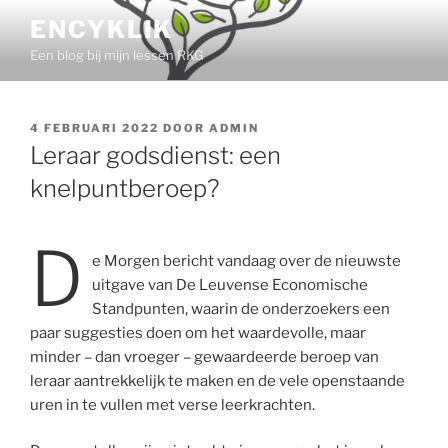
Ga
ENCYKLIK
naar
Een blog bij mijn lessen RKG
de
inhoud
GEPLAATST
4 FEBRUARI 2022
DOOR
ADMIN
OP
Leraar godsdienst: een
knelpuntberoep?
D
e Morgen bericht vandaag over de nieuwste
uitgave van De Leuvense Economische
Standpunten, waarin de onderzoekers een
paar suggesties doen om het waardevolle, maar
minder – dan vroeger – gewaardeerde beroep van
leraar aantrekkelijk te maken en de vele openstaande
uren in te vullen met verse leerkrachten.