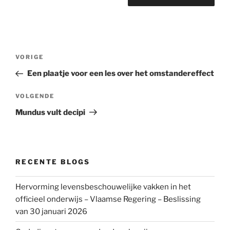
Bericht
Vorig
VORIGE
navigatie
bericht
Een plaatje voor een les over het omstandereffect
Volgend
VOLGENDE
bericht
Mundus vult decipi
RECENTE BLOGS
Hervorming levensbeschouwelijke vakken in het
officieel onderwijs – Vlaamse Regering – Beslissing
van 30 januari 2026