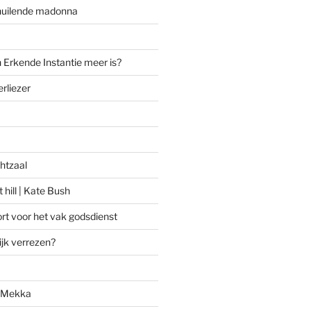
huilende madonna
 Erkende Instantie meer is?
rliezer
htzaal
 hill | Kate Bush
rt voor het vak godsdienst
ijk verrezen?
n Mekka