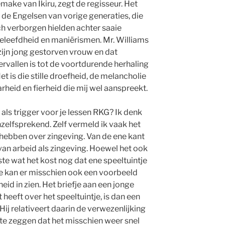
emake van Ikiru, zegt de regisseur. Het
 de Engelsen van vorige generaties, die
h verborgen hielden achter saaie
eleefdheid en maniërismen. Mr. Williams
zijn jong gestorven vrouw en dat
ervallen is tot de voortdurende herhaling
t is die stille droefheid, de melancholie
heid en fierheid die mij wel aanspreekt.
n als trigger voor je lessen RKG? Ik denk
anzelfsprekend. Zelf vermeld ik vaak het
e hebben over zingeving. Van de ene kant
van arbeid als zingeving. Hoewel het ook
ste wat het kost nog dat ene speeltuintje
. Je kan er misschien ook een voorbeeld
id in zien. Het briefje aan een jonge
 heeft over het speeltuintje, is dan een
ij relativeert daarin de verwezenlijking
 te zeggen dat het misschien weer snel