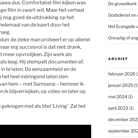
awa dus. Comfortabel film kijken was
De gruwelkerk 
ràge film in zwart-wit. Maar het verhaal
Godsdienst en 
ij nog goed de uitdrukking op het
 helemaal van de kaart door het
Het Evangelie 
reeg.
Onrustig of ang
rdun: de zieke man probeert er op allerlei
maar erg succesvol is dat niet: drank,
 meer opvrolijken. Zijn werk als
ARCHIEF
als leeg. Hij stempelt documenten af,
 in te laten. De eenzaamheid en de
februari 2026
(
het heel indringend laten zien.
 van hem – met Samoerai – herinner ik
januari 2025
(1
 ik blijven kijken, op video en later op
mei 2024
(1)
gekregen met als titel ‘Living’. Zal het
april 2023
(1)
december 202
september 20