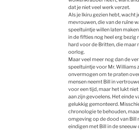
dat je niet veel werk verzet.
Als je Ikiru gezien hebt, wacht
mevrouwen, die van de ruïne wa
speeltuintje willen laten maken
in de fifties nog heel erg bezi
hard voor de Britten, die maar
oorlog.
Maar veel meer nog dan de ver
speeltuintje voor Mr. Williams
onvermogen om te praten over 
mensen neemt Bill in vertrouw
voor een tijd, maar het lukt ni
aan zijn gevoelens. Het einde va
gelukkig gemonteerd. Misschi
chronologie te behouden, maar 
omgeving op de dood van Bill m
eindigen met Bill in de sneeuw 