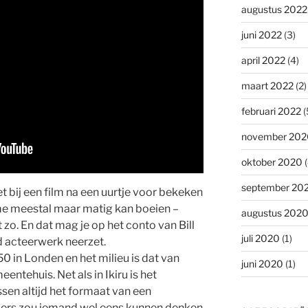
augustus 2022
juni 2022
(3)
april 2022
(4)
maart 2022
(2)
februari 2022
(
november 202
oktober 2020
(
september 20
et bij een film na een uurtje voor bekeken
me meestal maar matig kan boeien –
augustus 202
 zo. En dat mag je op het conto van Bill
juli 2020
(1)
d acteerwerk neerzet.
50 in Londen en het milieu is dat van
juni 2020
(1)
tehuis. Net als in Ikiru is het
ssen altijd het formaat van een
ders zou iemand wel eens kunnen denken