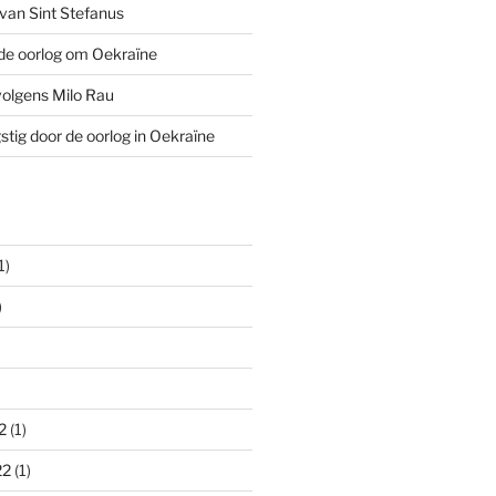
van Sint Stefanus
de oorlog om Oekraïne
volgens Milo Rau
stig door de oorlog in Oekraïne
1)
)
2
(1)
22
(1)