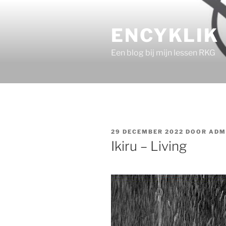
Ga
naar
ENCYKLIK
de
inhoud
Een blog bij mijn lessen RKG
GEPLAATST
29 DECEMBER 2022
DOOR
ADM
OP
Ikiru – Living