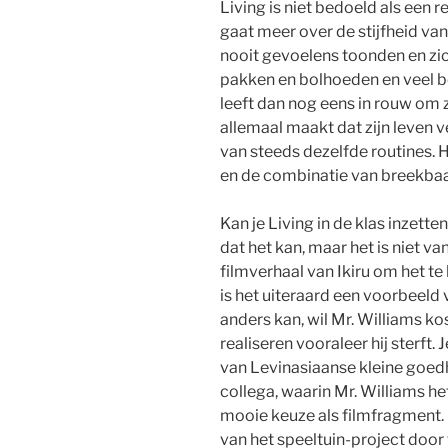
Living is niet bedoeld als een r
gaat meer over de stijfheid van
nooit gevoelens toonden en zic
pakken en bolhoeden en veel b
leeft dan nog eens in rouw om 
allemaal maakt dat zijn leven v
van steeds dezelfde routines. He
en de combinatie van breekbaar
Kan je Living in de klas inzette
dat het kan, maar het is niet v
filmverhaal van Ikiru om het t
is het uiteraard een voorbeeld 
anders kan, wil Mr. Williams ko
realiseren vooraleer hij sterft
van Levinasiaanse kleine goedhe
collega, waarin Mr. Williams het
mooie keuze als filmfragment. H
van het speeltuin-project door