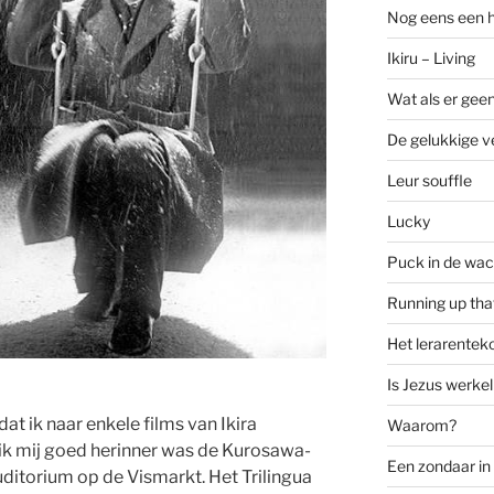
Nog eens een 
Ikiru – Living
Wat als er geen
De gelukkige ve
Leur souffle
Lucky
Puck in de wac
Running up that
Het lerarenteko
Is Jezus werkel
at ik naar enkele films van Ikira
Waarom?
 ik mij goed herinner was de Kurosawa-
Een zondaar i
uditorium op de Vismarkt. Het Trilingua