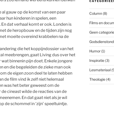
CATEGORIEË
 je al gauw op de komst van een paar
Column
(8)
ar hun kinderen in spelen, een
Films en docum
. En dat verhaal komt er ook. Londen is
g met de heropbouw en de tijden zijn nog
Geen categori
 met moeite overeind krabbelen na de
Godsdienstond
andering die het koppijndossier van het
Humor
(1)
 zal meebrengen, gaat Living dus over het
Inspiratie
(3)
wat binnenin pijn doet. Enkele jongere
en en die begeleiden de zieke man ook
Lesmateriaal
(9
et om de eigen zoon deel te laten hebben
n de film vind ik zelf niet helemaal
Theologie
(4)
en was het beter geweest om de
de cineast wilde de reacties van de
eenemen. En dat gaat niet als je wil
op de schommel in ‘zijn’ speeltuintje.