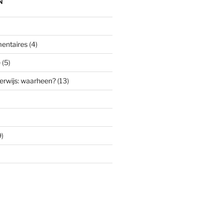
N
entaires
(4)
e
(5)
erwijs: waarheen?
(13)
)