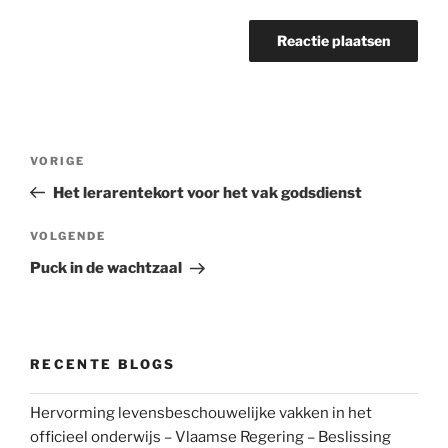
Bericht
Vorig
VORIGE
navigatie
bericht
Het lerarentekort voor het vak godsdienst
Volgend
VOLGENDE
bericht
Puck in de wachtzaal
RECENTE BLOGS
Hervorming levensbeschouwelijke vakken in het
officieel onderwijs – Vlaamse Regering – Beslissing