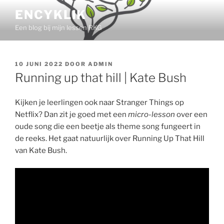
Ga
ENCYKLIK
naar
Een blog bij mijn lessen RKG
de
inhoud
GEPLAATST
10 JUNI 2022
DOOR
ADMIN
OP
Running up that hill | Kate Bush
Kijken je leerlingen ook naar Stranger Things op
Netflix? Dan zit je goed met een
micro-lesson
over een
oude song die een beetje als theme song fungeert in
de reeks. Het gaat natuurlijk over Running Up That Hill
van Kate Bush.