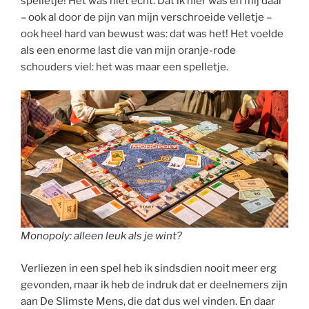
spelletje! Het was niet echt. Dat ik hier was en mij daar
– ook al door de pijn van mijn verschroeide velletje –
ook heel hard van bewust was: dat was het! Het voelde
als een enorme last die van mijn oranje-rode
schouders viel: het was maar een spelletje.
Monopoly: alleen leuk als je wint?
Verliezen in een spel heb ik sindsdien nooit meer erg
gevonden, maar ik heb de indruk dat er deelnemers zijn
aan De Slimste Mens, die dat dus wel vinden. En daar