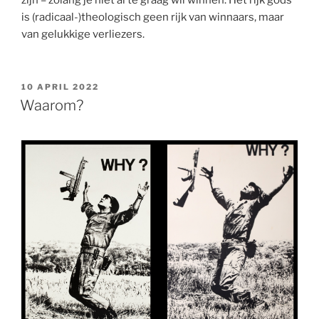
zijn – zolang je niet al te graag wil winnen. Het rijk gods
is (radicaal-)theologisch geen rijk van winnaars, maar
van gelukkige verliezers.
GEPLAATST
10 APRIL 2022
OP
Waarom?