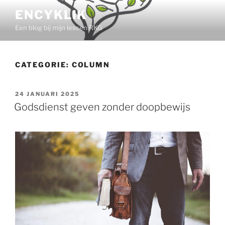
Ga
ENCYKLIK
naar
Een blog bij mijn lessen RKG
de
inhoud
CATEGORIE:
COLUMN
GEPLAATST
24 JANUARI 2025
OP
Godsdienst geven zonder doopbewijs