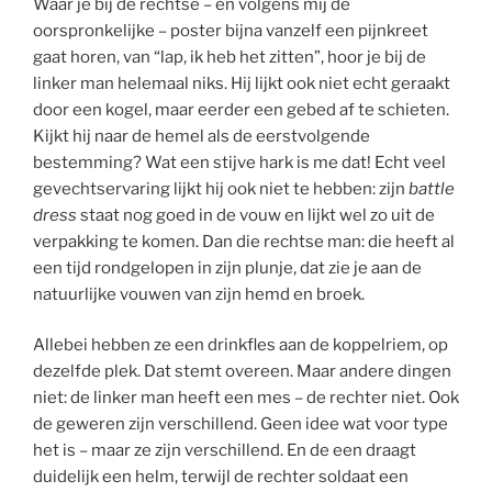
Waar je bij de rechtse – en volgens mij de
oorspronkelijke – poster bijna vanzelf een pijnkreet
gaat horen, van “lap, ik heb het zitten”, hoor je bij de
linker man helemaal niks. Hij lijkt ook niet echt geraakt
door een kogel, maar eerder een gebed af te schieten.
Kijkt hij naar de hemel als de eerstvolgende
bestemming? Wat een stijve hark is me dat! Echt veel
gevechtservaring lijkt hij ook niet te hebben: zijn
battle
dress
staat nog goed in de vouw en lijkt wel zo uit de
verpakking te komen. Dan die rechtse man: die heeft al
een tijd rondgelopen in zijn plunje, dat zie je aan de
natuurlijke vouwen van zijn hemd en broek.
Allebei hebben ze een drinkfles aan de koppelriem, op
dezelfde plek. Dat stemt overeen. Maar andere dingen
niet: de linker man heeft een mes – de rechter niet. Ook
de geweren zijn verschillend. Geen idee wat voor type
het is – maar ze zijn verschillend. En de een draagt
duidelijk een helm, terwijl de rechter soldaat een