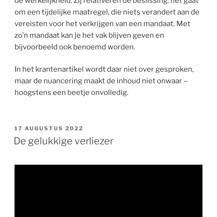
de werkelijkheid. Zij relativeren de beslissing: het gaat
om een tijdelijke maatregel, die niets verandert aan de
vereisten voor het verkrijgen van een mandaat. Met
zo’n mandaat kan je het vak blijven geven en
bijvoorbeeld ook benoemd worden.
In het krantenartikel wordt daar niet over gesproken,
maar de nuancering maakt de inhoud niet onwaar –
hoogstens een beetje onvolledig.
GEPLAATST
17 AUGUSTUS 2022
OP
De gelukkige verliezer