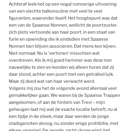
Achteraf leek het op een nogal rumoerige uitvoering
van een slechte balkonscène met veel te veel
figuranten, waaronder ikzelf. Het hoogtepunt was dat
een van de Spaanse Nonnen, wellicht de poortzuster,
zich plots vertoonde aan haar poort, in een staat van
furie en opwinding die ik sindsdien met Spaanse
Nonnen ben blijven associeren. Dat mens kon kijven.
Niet normaal. Nu is ’vertonen’ misschien wat
overdreven. Als ik mij goed herinner was deze non
nauwelijks te zien en konden wij alleen horen dat zij
daar stond, achter een poort met een getralied luik.
Maar zij deed wat van haar verwacht werd.
Volgens mij zou het de volgende avond allemaal veel
gemakkelijker gaan. We waren bij de Spaanse Trappen
aangekomen, of aan de fontein van Trevi – mijn
geheugen laat mij wat de exacte locatie betreft, nu al
een tijdje in de steek, maar daar werden de jonge
stadsgenoten alsnog, nu zonder enige prohibitie, met
elkaar verenigd. De zwoele, zacht-droge wind, het