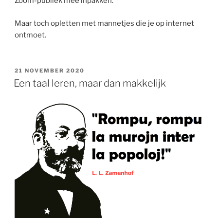
Zoom-publiek mee inpakken.
Maar toch opletten met mannetjes die je op internet
ontmoet.
GEPLAATST
21 NOVEMBER 2020
OP
Een taal leren, maar dan makkelijk