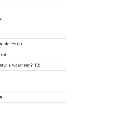
N
entaires
(4)
e
(5)
erwijs: waarheen?
(13)
)