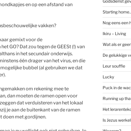
Godsdienst ge
 mondkapjes en op een afstand van
Starting home…
Nog eens een 
ensbeschouwelijke vakken?
Ikiru – Living
kaar gemixt voor de
Wat als er geen
 het GO? Dat zou tegen de GEESt (!) van
lthans in het secundair onderwijs.
De gelukkige ve
d minstens één drager van het virus, en die
Leur souffle
in mogelijke bubbel (al gebruiken we dat
r).
Lucky
Puck in de wac
r ongemakken om rekening mee te
n kan, dan moeten de ramen open voor
Running up that
 zeggen dat verduisteren van het lokaal
Het lerarenteko
nzij je aan de buitenkant van de ramen
et doen met gordijnen.
Is Jezus werkel
 mag je nu wellicht ook niet gebruiken. Je
Waarom?