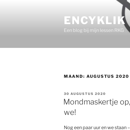
Ga
naar
ENCYKLIK
de
inhoud
Een blog bij mijn lessen RKG
MAAND:
AUGUSTUS 2020
GEPLAATST
30 AUGUSTUS 2020
OP
Mondmaskertje op,
we!
Nog een paar uur en we staan – n