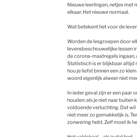
Nieuwe leerlingen, netjes met
elkaar. Het nieuwe normaal.
Wat betekent het voor de lev
Worden de lesgroepen door el
levensbeschouwelijke lessen in
de corona-maatregels ingaan, a
Statistisch is er blijkbaar altij
hou je liefst binnen een zo kle
woord eigenlijk alweer niet mee
In ieder geval zijn er een paa
houden: als je niet naar buite
voldoende verluchting. Dat wil
niet meer zo gemakkelijk is. Te
zonwering hebt. Zelf moet ik h
Het vaklokaal – als je dat had –