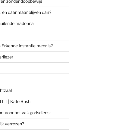
ven zonder doopbewijs
 en daar maar blijven dan?
huilende madonna
 Erkende Instantie meer is?
rliezer
htzaal
 hill | Kate Bush
rt voor het vak godsdienst
ijk verrezen?