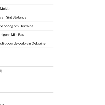
n Mekka
van Sint Stefanus
de oorlog om Oekraïne
volgens Milo Rau
stig door de oorlog in Oekraïne
1)
)