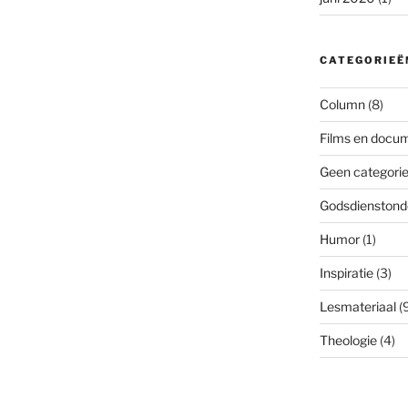
CATEGORIEË
Column
(8)
Films en docum
Geen categori
Godsdienstond
Humor
(1)
Inspiratie
(3)
Lesmateriaal
(9
Theologie
(4)