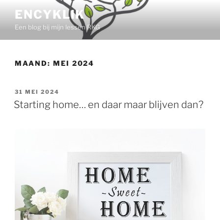
Ga
ENCYKLIK
naar
Een blog bij mijn lessen RKG
de
inhoud
MAAND:
MEI 2024
GEPLAATST
31 MEI 2024
OP
Starting home… en daar maar blijven dan?