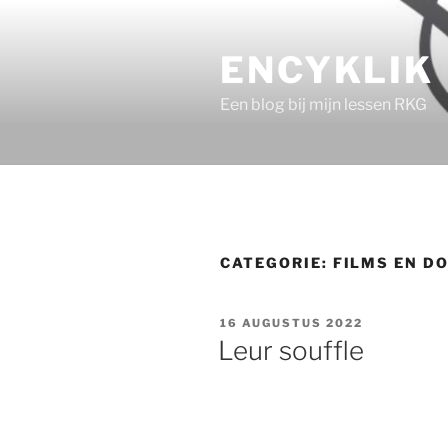
Ga
naar
ENCYKLIK
de
inhoud
Een blog bij mijn lessen RKG
CATEGORIE:
FILMS EN D
GEPLAATST
16 AUGUSTUS 2022
OP
Leur souffle