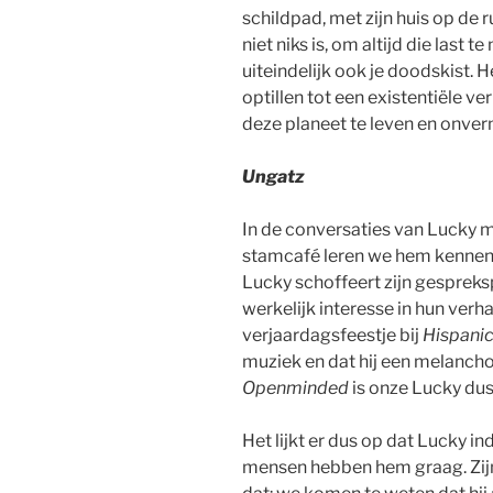
schildpad, met zijn huis op de r
niet niks is, om altijd die last 
uiteindelijk ook je doodskist. 
optillen tot een existentiële 
deze planeet te leven en onverm
Ungatz
In de conversaties van Lucky m
stamcafé leren we hem kennen 
Lucky schoffeert zijn gespreks
werkelijk interesse in hun verh
verjaardagsfeestje bij
Hispani
muziek en dat hij een melanchol
Openminded
is onze Lucky dus
Het lijkt er dus op dat Lucky in
mensen hebben hem graag. Zijn