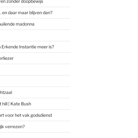
ven zonder doopbewijs
 en daar maar blijven dan?
huilende madonna
 Erkende Instantie meer is?
rliezer
htzaal
 hill | Kate Bush
rt voor het vak godsdienst
ijk verrezen?