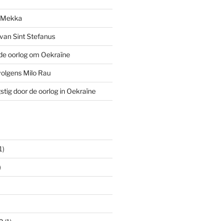
n Mekka
van Sint Stefanus
de oorlog om Oekraïne
volgens Milo Rau
stig door de oorlog in Oekraïne
1)
)