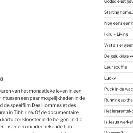
Godsdienst ge
Starting home…
Nog eens een 
Ikiru – Living
Wat als er geen
De gelukkige ve
Leur souffle
Lucky
b8
Puck in de wac
 ervaren van het monastieke leven in een
 er intussen een paar mogelijkheden in de
Running up that
eld de speelfilm Des Hommes et des
Het lerarenteko
uren in Tibhirine. Of de documentaire
 kartuizer klooster in de bergen. In die
Is Jezus werkel
eer – is er een minder bekende film
Waarom?