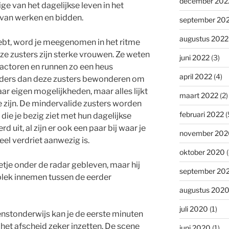
december 202
ge van het dagelijkse leven in het
s van werken en bidden.
september 20
augustus 2022
 hebt, word je meegenomen in het ritme
Deze zusters zijn sterke vrouwen. Ze weten
juni 2022
(3)
actoren en runnen zo een heus
april 2022
(4)
anders dan deze zusters bewonderen om
ar eigen mogelijkheden, maar alles lijkt
maart 2022
(2)
te zijn. De mindervalide zusters worden
februari 2022
(
ie je bezig ziet met hun dagelijkse
d uit, al zijn er ook een paar bij waar je
november 202
el verdriet aanwezig is.
oktober 2020
(
etje onder de radar gebleven, maar hij
september 20
plek innemen tussen de eerder
augustus 202
juli 2020
(1)
enstonderwijs kan je de eerste minuten
 het afscheid zeker inzetten. De scene
juni 2020
(1)