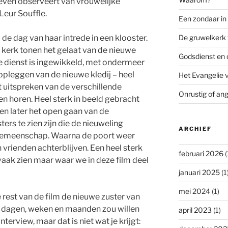
leven observeert van vrouwelijke
 Leur Souffle.
Een zondaar i
De gruwelkerk 
de dag van haar intrede in een klooster.
e kerk tonen het gelaat van de nieuwe
Godsdienst en 
 De dienst is ingewikkeld, met ondermeer
 opleggen van de nieuwe kledij – heel
Het Evangelie 
t uitspreken van de verschillende
Onrustig of ang
ven horen. Heel sterk in beeld gebracht
en later het open gaan van de
ers te zien zijn die de nieuweling
ARCHIEF
gemeenschap. Waarna de poort weer
 vrienden achterblijven. Een heel sterk
februari 2026
(
vaak zien maar waar we in deze film deel
januari 2025
(1
mei 2024
(1)
 rest van de film de nieuwe zuster van
te dagen, weken en maanden zou willen
april 2023
(1)
terview, maar dat is niet wat je krijgt: