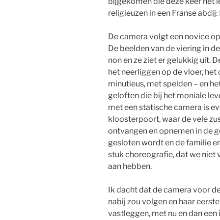
bijgekomen die deze keer het 
religieuzen in een Franse abdij:
De camera volgt een novice op 
De beelden van de viering in d
non en ze ziet er gelukkig uit.
het neerliggen op de vloer, het
minutieus, met spelden – en he
geloften die bij het moniale le
met een statische camera is ev
kloosterpoort, waar de vele zust
ontvangen en opnemen in de 
gesloten wordt en de familie en
stuk choreografie, dat we niet 
aan hebben.
Ik dacht dat de camera voor de
nabij zou volgen en haar eers
vastleggen, met nu en dan een in