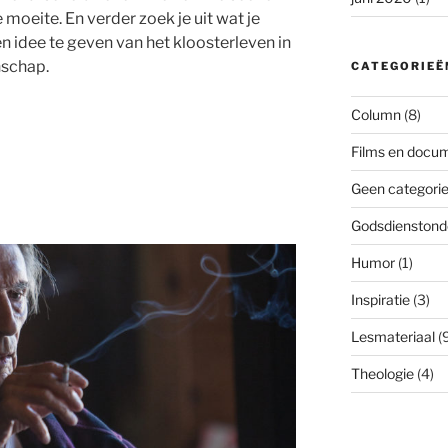
 moeite. En verder zoek je uit wat je
 idee te geven van het kloosterleven in
nschap.
CATEGORIEË
Column
(8)
Films en docum
Geen categori
Godsdienstond
Humor
(1)
Inspiratie
(3)
Lesmateriaal
(9
Theologie
(4)