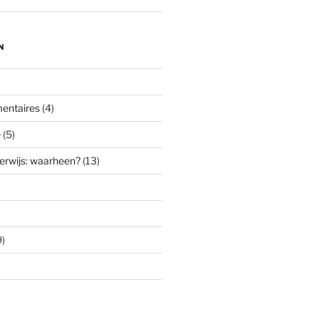
N
entaires
(4)
e
(5)
erwijs: waarheen?
(13)
)