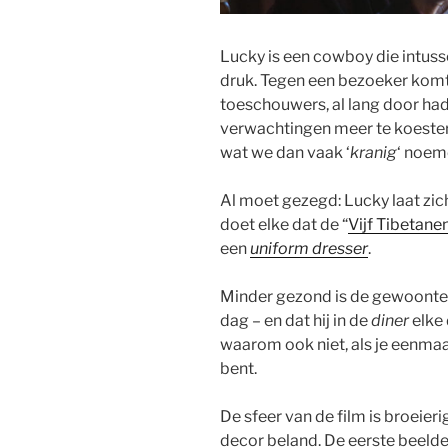
Lucky is een cowboy die intuss
druk. Tegen een bezoeker komt 
toeschouwers, al lang door had
verwachtingen meer te koesteren
wat we dan vaak ‘
kranig
‘ noem
Al moet gezegd: Lucky laat zich 
doet elke dat de “
Vijf Tibetane
een
uniform dresser
.
Minder gezond is de gewoonte 
dag – en dat hij in de
diner
elke 
waarom ook niet, als je eenmaa
bent.
De sfeer van de film is broeieri
decor beland. De eerste beeld