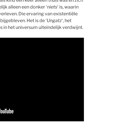
als kind een keer alleen thuis was en zich
elijk alleen een donker ‘
niets
‘ is, waarin
erleven. Die ervaring van existentiële
bijgebleven. Het is de ‘
Ungatz
‘, het
s in het universum uiteindelijk verdwijnt.