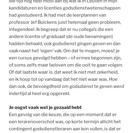
die tijd nog heel mooi aan bij wat ik in Leuven in mijn
kandidaturen en licenties godsdienstwetenschappen
had gestudeerd. Ik had met de leerplannen van
professor Jef Bulckens juist helemaal geen probleem,
integendeel. Ik begreep dat er nu collega’s die een
andere licentie of graduaat (de oude benamingen)
hadden behaald, ook godsdienst gingen geven en dan
vaak naast het ‘eigen’ vak. Om dat te mogen, moest je
een cursus gevolgd hebben – of ermee begonnen zijn,
of soms zelfs maar beloven om die ooit te gaan volgen.
Of dat laatste waar is, dat weet ik niet met zekerheid,
en ik hoop tot op vandaag dat het niet waar was. Hoe
dan ook, de bevoegdheid om godsdienst te geven werd
indertijd al heel erg opgerekt.
Je oogst vaak wat je gezaaid hebt
Een gevolg van die keuze, die op een moment dat er
een lerarenoverschot was, op korte termijn allicht het
contingent godsdienstleraren aan kon vullen, is dat er