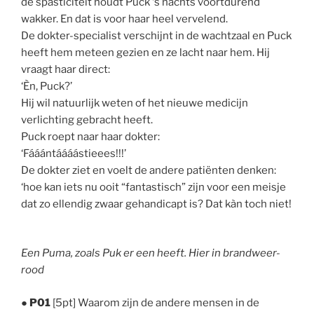
de spasticiteit houdt Puck ‘s nachts voortdurend
wakker. En dat is voor haar heel vervelend.
De dokter-specialist verschijnt in de wachtzaal en Puck
heeft hem meteen gezien en ze lacht naar hem. Hij
vraagt haar direct:
‘Èn, Puck?’
Hij wil natuurlijk weten of het nieuwe medicijn
verlichting gebracht heeft.
Puck roept naar haar dokter:
‘Fááántáááástieees!!!’
De dokter ziet en voelt de andere patiënten denken:
‘hoe kan iets nu ooit “fantastisch” zijn voor een meisje
dat zo ellendig zwaar gehandicapt is? Dat kàn toch niet!
Een Puma, zoals Puk er een heeft. Hier in brandweer-
rood
●
P01
[5pt] Waarom zijn de andere mensen in de