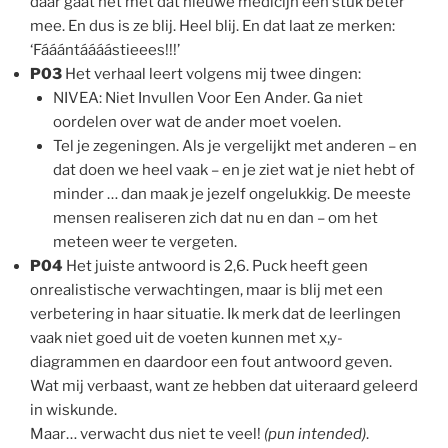
daar gaat het met dat nieuwe medicijn een stuk beter
mee. En dus is ze blij. Heel blij. En dat laat ze merken:
‘Fááántáááástieees!!!’
P03
Het verhaal leert volgens mij twee dingen:
NIVEA: Niet Invullen Voor Een Ander. Ga niet
oordelen over wat de ander moet voelen.
Tel je zegeningen. Als je vergelijkt met anderen – en
dat doen we heel vaak – en je ziet wat je niet hebt of
minder … dan maak je jezelf ongelukkig. De meeste
mensen realiseren zich dat nu en dan – om het
meteen weer te vergeten.
P04
Het juiste antwoord is 2,6. Puck heeft geen
onrealistische verwachtingen, maar is blij met een
verbetering in haar situatie. Ik merk dat de leerlingen
vaak niet goed uit de voeten kunnen met x,y-
diagrammen en daardoor een fout antwoord geven.
Wat mij verbaast, want ze hebben dat uiteraard geleerd
in wiskunde.
Maar… verwacht dus niet te veel!
(pun intended)
.