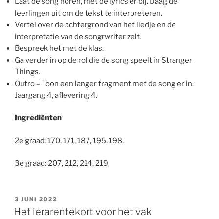
Laat de song horen, met de lyrics er bij. Daag de
leerlingen uit om de tekst te interpreteren.
Vertel over de achtergrond van het liedje en de
interpretatie van de songrwriter zelf.
Bespreek het met de klas.
Ga verder in op de rol die de song speelt in Stranger
Things.
Outro – Toon een langer fragment met de song er in.
Jaargang 4, aflevering 4.
Ingrediënten
2e graad: 170, 171, 187, 195, 198,
3e graad: 207, 212, 214, 219,
GEPLAATST
3 JUNI 2022
OP
Het lerarentekort voor het vak