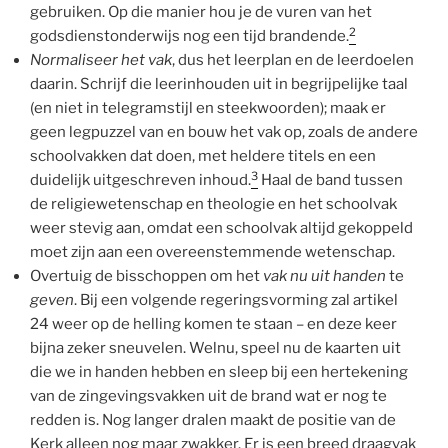
gebruiken. Op die manier hou je de vuren van het
2
godsdienstonderwijs nog een tijd brandende.
Normaliseer het vak
, dus het leerplan en de leerdoelen
daarin. Schrijf die leerinhouden uit in begrijpelijke taal
(en niet in telegramstijl en steekwoorden); maak er
geen legpuzzel van en bouw het vak op, zoals de andere
schoolvakken dat doen, met heldere titels en een
3
duidelijk uitgeschreven inhoud.
Haal de band tussen
de religiewetenschap en theologie en het schoolvak
weer stevig aan, omdat een schoolvak altijd gekoppeld
moet zijn aan een overeenstemmende wetenschap.
Overtuig de bisschoppen om het
vak nu uit handen
te
geven
. Bij een volgende regeringsvorming zal artikel
24 weer op de helling komen te staan – en deze keer
bijna zeker sneuvelen. Welnu, speel nu de kaarten uit
die we in handen hebben en sleep bij een hertekening
van de zingevingsvakken uit de brand wat er nog te
redden is. Nog langer dralen maakt de positie van de
Kerk alleen nog maar zwakker. Er is een breed draagvak