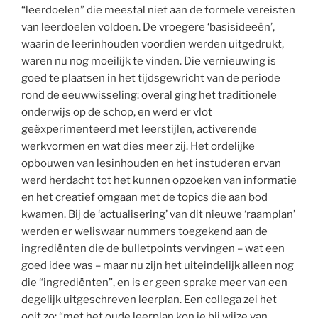
“leerdoelen” die meestal niet aan de formele vereisten
van leerdoelen voldoen. De vroegere ‘basisideeën’,
waarin de leerinhouden voordien werden uitgedrukt,
waren nu nog moeilijk te vinden. Die vernieuwing is
goed te plaatsen in het tijdsgewricht van de periode
rond de eeuwwisseling: overal ging het traditionele
onderwijs op de schop, en werd er vlot
geëxperimenteerd met leerstijlen, activerende
werkvormen en wat dies meer zij. Het ordelijke
opbouwen van lesinhouden en het instuderen ervan
werd herdacht tot het kunnen opzoeken van informatie
en het creatief omgaan met de topics die aan bod
kwamen. Bij de ‘actualisering’ van dit nieuwe ‘raamplan’
werden er weliswaar nummers toegekend aan de
ingrediënten die de bulletpoints vervingen – wat een
goed idee was – maar nu zijn het uiteindelijk alleen nog
die “ingrediënten”, en is er geen sprake meer van een
degelijk uitgeschreven leerplan. Een collega zei het
ooit zo: “met het oude leerplan kon je bij wijze van