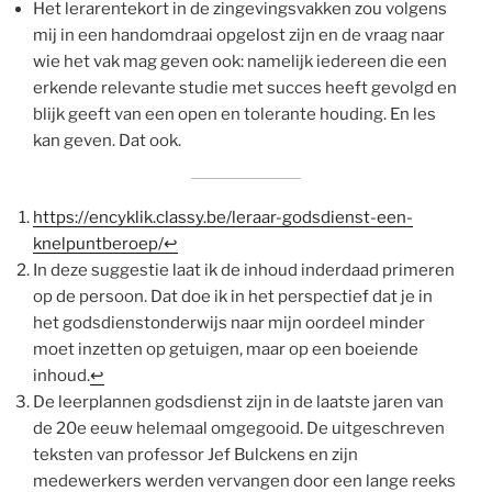
Het lerarentekort in de zingevingsvakken zou volgens
mij in een handomdraai opgelost zijn en de vraag naar
wie het vak mag geven ook: namelijk iedereen die een
erkende relevante studie met succes heeft gevolgd en
blijk geeft van een open en tolerante houding. En les
kan geven. Dat ook.
https://encyklik.classy.be/leraar-godsdienst-een-
knelpuntberoep/
↩
In deze suggestie laat ik de inhoud inderdaad primeren
op de persoon. Dat doe ik in het perspectief dat je in
het godsdienstonderwijs naar mijn oordeel minder
moet inzetten op getuigen, maar op een boeiende
inhoud.
↩
De leerplannen godsdienst zijn in de laatste jaren van
de 20e eeuw helemaal omgegooid. De uitgeschreven
teksten van professor Jef Bulckens en zijn
medewerkers werden vervangen door een lange reeks