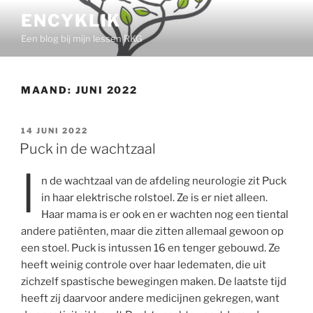
Ga
ENCYKLIK
naar
Een blog bij mijn lessen RKG
de
inhoud
MAAND:
JUNI 2022
GEPLAATST
14 JUNI 2022
OP
Puck in de wachtzaal
I
n de wachtzaal van de afdeling neurologie zit Puck
in haar elektrische rolstoel. Ze is er niet alleen.
Haar mama is er ook en er wachten nog een tiental
andere patiënten, maar die zitten allemaal gewoon op
een stoel. Puck is intussen 16 en tenger gebouwd. Ze
heeft weinig controle over haar ledematen, die uit
zichzelf spastische bewegingen maken. De laatste tijd
heeft zij daarvoor andere medicijnen gekregen, want