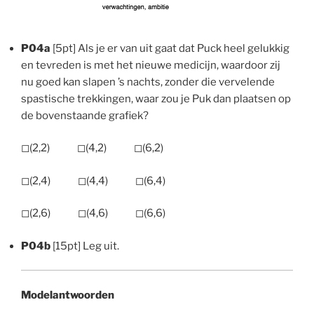
P04a
[5pt] Als je er van uit gaat dat Puck heel gelukkig
en tevreden is met het nieuwe medicijn, waardoor zij
nu goed kan slapen ’s nachts, zonder die vervelende
spastische trekkingen, waar zou je Puk dan plaatsen op
de bovenstaande grafiek?
◻︎(2,2) ◻︎(4,2) ◻︎(6,2)
◻︎(2,4) ◻︎(4,4) ◻︎(6,4)
◻︎(2,6) ◻︎(4,6) ◻︎(6,6)
P04b
[15pt] Leg uit.
Modelantwoorden