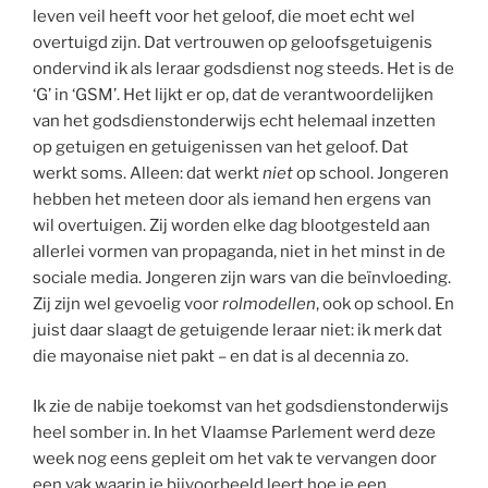
leven veil heeft voor het geloof, die moet echt wel
overtuigd zijn. Dat vertrouwen op geloofsgetuigenis
ondervind ik als leraar godsdienst nog steeds. Het is de
‘G’ in ‘GSM’. Het lijkt er op, dat de verantwoordelijken
van het godsdienstonderwijs echt helemaal inzetten
op getuigen en getuigenissen van het geloof. Dat
werkt soms. Alleen: dat werkt
niet
op school. Jongeren
hebben het meteen door als iemand hen ergens van
wil overtuigen. Zij worden elke dag blootgesteld aan
allerlei vormen van propaganda, niet in het minst in de
sociale media. Jongeren zijn wars van die beïnvloeding.
Zij zijn wel gevoelig voor
rolmodellen
, ook op school. En
juist daar slaagt de getuigende leraar niet: ik merk dat
die mayonaise niet pakt – en dat is al decennia zo.
Ik zie de nabije toekomst van het godsdienstonderwijs
heel somber in. In het Vlaamse Parlement werd deze
week nog eens gepleit om het vak te vervangen door
een vak waarin je bijvoorbeeld leert hoe je een