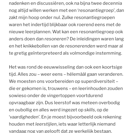
nadenken en discussiëren, ook na bijna twee decennia
nog altijd willen werken met een ‘
resonantiegroep
’, dan
zakt mijn hoop onder nul. Zulke resonantiegroepen
waren het indertijd blijkbaar ook roerend eens met de
nieuwe leerplannen. Wat kan een resonantiegroep ook
anders doen dan
resoneren
? De inleidingen waren lang
en het knikkebollen van de
resonerenden
werd maar al
te gretig geïnterpreteerd als volmondige instemming.
Het was rond de eeuwwisseling dan ook een koortsige
tijd. Alles zou – weer eens – hélemààl gaan veranderen.
We moesten ons voorbereiden op superdiversiteit –
die er gekomen is, trouwens – en leerinhouden zouden
sowieso onder de vingertoppen voortdurend
opvraagbaar zijn. Dus leerstof was meteen overbodig
en oubollig en alles werd ingezet op
skills
, op de
‘
vaardigheden
’. En je moest bijvoorbeeld ook rekening
houden met
leerstijlen
, iets waar letterlijk niemand
vandaag nog van gelooft dat ze werkelijk bestaan.