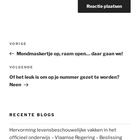
Bericht
Vorig
VORIGE
navigatie
bericht
Mondmaskertje op, raam open… daar gaan we!
Volgend
VOLGENDE
bericht
Of het leuk is om op je nummer gezet te worden?
Neen
RECENTE BLOGS
Hervorming levensbeschouwelijke vakken in het
officieel onderwijs – Vlaamse Regering – Beslissing