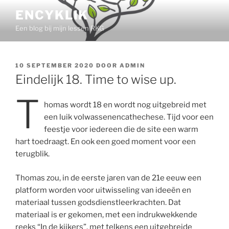
Ga
ENCYKLIK
naar
Een blog bij mijn lessen RKG
de
inhoud
GEPLAATST
10 SEPTEMBER 2020
DOOR
ADMIN
OP
Eindelijk 18. Time to wise up.
T
homas wordt 18 en wordt nog uitgebreid met
een luik volwassenencathechese. Tijd voor een
feestje voor iedereen die de site een warm
hart toedraagt. En ook een goed moment voor een
terugblik.
Thomas zou, in de eerste jaren van de 21e eeuw een
platform worden voor uitwisseling van ideeën en
materiaal tussen godsdienstleerkrachten. Dat
materiaal is er gekomen, met een indrukwekkende
reeks “In de kijkers”, met telkens een uitgebreide