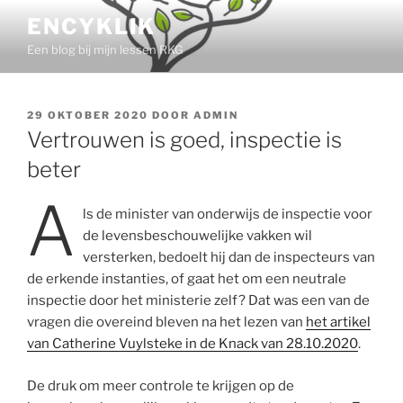
Ga
ENCYKLIK
naar
Een blog bij mijn lessen RKG
de
inhoud
GEPLAATST
29 OKTOBER 2020
DOOR
ADMIN
OP
Vertrouwen is goed, inspectie is
beter
A
ls de minister van onderwijs de inspectie voor
de levensbeschouwelijke vakken wil
versterken, bedoelt hij dan de inspecteurs van
de erkende instanties, of gaat het om een neutrale
inspectie door het ministerie zelf? Dat was een van de
vragen die overeind bleven na het lezen van
het artikel
van Catherine Vuylsteke in de Knack van 28.10.2020
.
De druk om meer controle te krijgen op de