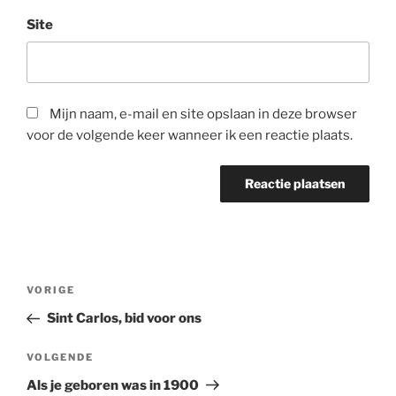
Site
Mijn naam, e-mail en site opslaan in deze browser
voor de volgende keer wanneer ik een reactie plaats.
Bericht
Vorig
VORIGE
navigatie
bericht
Sint Carlos, bid voor ons
Volgend
VOLGENDE
bericht
Als je geboren was in 1900