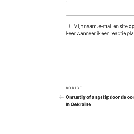
Mijn naam, e-mail en site 
keer wanneer ik een reactie pla
Bericht
Vorig
VORIGE
navigatie
bericht
Onrustig of angstig door de oo
in Oekraïne