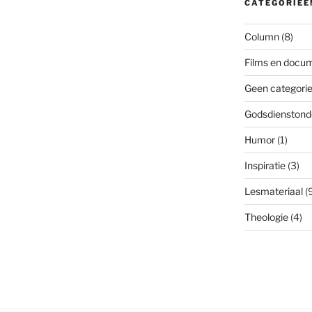
CATEGORIEË
Column
(8)
Films en docum
Geen categori
Godsdienstond
Humor
(1)
Inspiratie
(3)
Lesmateriaal
(9
Theologie
(4)