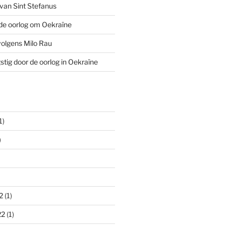
van Sint Stefanus
de oorlog om Oekraïne
volgens Milo Rau
stig door de oorlog in Oekraïne
1)
)
2
(1)
22
(1)