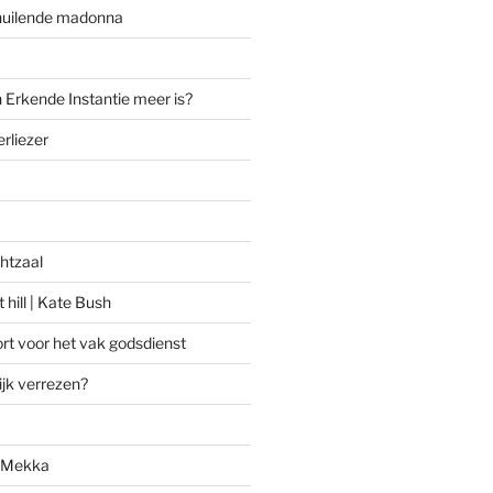
huilende madonna
 Erkende Instantie meer is?
rliezer
htzaal
 hill | Kate Bush
rt voor het vak godsdienst
ijk verrezen?
n Mekka