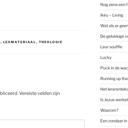
Nog eens een 
Ikiru – Living
Wat als er geen
De gelukkige ve
S
,
LESMATERIAAL
,
THEOLOGIE
Leur souffle
Lucky
Puck in de wac
Running up that
Het lerarenteko
bliceerd.
Vereiste velden zijn
Is Jezus werkel
Waarom?
Een zondaar i