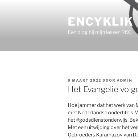
Ga
naar
ENCYKLIK
de
inhoud
Een blog bij mijn lessen RKG
GEPLAATST
9 MAART 2022
DOOR
ADMIN
OP
Het Evangelie volg
Hoe jammer dat het werk van M
met Nederlandse ondertitels. 
het #godsdienstonderwijs. Beki
Met een uitwijding over het ver
Gebroeders Karamazov van Do