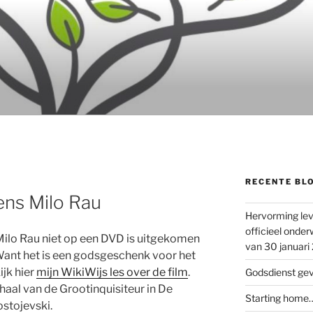
RECENTE BL
ens Milo Rau
Hervorming lev
officieel onder
ilo Rau niet op een DVD is uitgekomen
van 30 januari
Want het is een godsgeschenk voor het
jk hier
mijn WikiWijs les over de film
.
Godsdienst ge
haal van de Grootinquisiteur in De
Starting home…
stojevski.