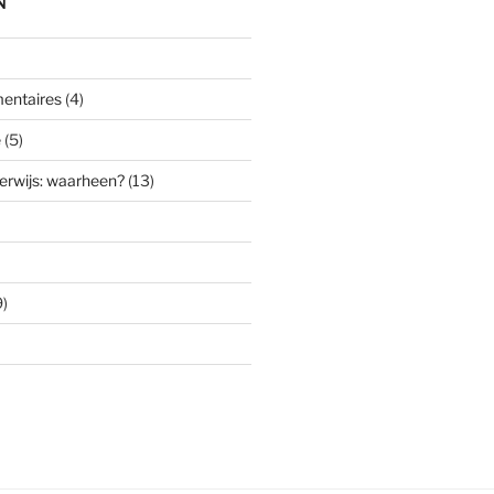
N
entaires
(4)
e
(5)
erwijs: waarheen?
(13)
)