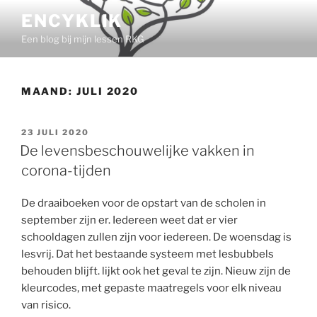
Ga
ENCYKLIK
naar
Een blog bij mijn lessen RKG
de
inhoud
MAAND:
JULI 2020
GEPLAATST
23 JULI 2020
OP
De levensbeschouwelijke vakken in
corona-tijden
De draaiboeken voor de opstart van de scholen in
september zijn er. Iedereen weet dat er vier
schooldagen zullen zijn voor iedereen. De woensdag is
lesvrij. Dat het bestaande systeem met lesbubbels
behouden blijft. lijkt ook het geval te zijn. Nieuw zijn de
kleurcodes, met gepaste maatregels voor elk niveau
van risico.