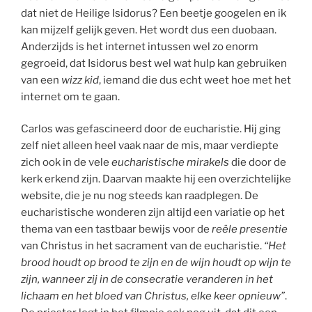
dat niet de Heilige Isidorus? Een beetje googelen en ik
kan mijzelf gelijk geven. Het wordt dus een duobaan.
Anderzijds is het internet intussen wel zo enorm
gegroeid, dat Isidorus best wel wat hulp kan gebruiken
van een
wizz kid
, iemand die dus echt weet hoe met het
internet om te gaan.
Carlos was gefascineerd door de eucharistie. Hij ging
zelf niet alleen heel vaak naar de mis, maar verdiepte
zich ook in de vele
eucharistische mirakels
die door de
kerk erkend zijn. Daarvan maakte hij een overzichtelijke
website, die je nu nog steeds kan raadplegen. De
eucharistische wonderen zijn altijd een variatie op het
thema van een tastbaar bewijs voor de
reële presentie
van Christus in het sacrament van de eucharistie.
“Het
brood houdt op brood te zijn en de wijn houdt op wijn te
zijn, wanneer zij in de consecratie veranderen in het
lichaam en het bloed van Christus, elke keer opnieuw”
.