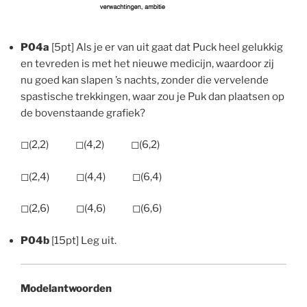
P04a
[5pt] Als je er van uit gaat dat Puck heel gelukkig
en tevreden is met het nieuwe medicijn, waardoor zij
nu goed kan slapen ’s nachts, zonder die vervelende
spastische trekkingen, waar zou je Puk dan plaatsen op
de bovenstaande grafiek?
◻︎(2,2) ◻︎(4,2) ◻︎(6,2)
◻︎(2,4) ◻︎(4,4) ◻︎(6,4)
◻︎(2,6) ◻︎(4,6) ◻︎(6,6)
P04b
[15pt] Leg uit.
Modelantwoorden