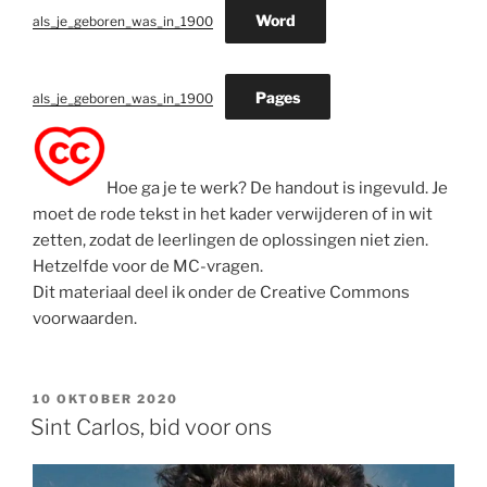
Word
als_je_geboren_was_in_1900
Pages
als_je_geboren_was_in_1900
Hoe ga je te werk? De handout is ingevuld. Je
moet de rode tekst in het kader verwijderen of in wit
zetten, zodat de leerlingen de oplossingen niet zien.
Hetzelfde voor de MC-vragen.
Dit materiaal deel ik onder de Creative Commons
voorwaarden.
GEPLAATST
10 OKTOBER 2020
OP
Sint Carlos, bid voor ons