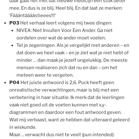
daar gaat het met dat nieuwe medicijn een stuk beter
mee. En dus is ze blij. Heel blij. En dat laat ze merken:
‘Fááántáááástieees!!!’
P03
Het verhaal leert volgens mij twee dingen:
NIVEA: Niet Invullen Voor Een Ander. Ga niet
oordelen over wat de ander moet voelen.
Tel je zegeningen. Als je vergelijkt met anderen – en
dat doen we heel vaak – en je ziet wat je niet hebt of
minder … dan maak je jezelf ongelukkig. De meeste
mensen realiseren zich dat nu en dan – om het
meteen weer te vergeten.
P04
Het juiste antwoord is 2,6. Puck heeft geen
onrealistische verwachtingen, maar is blij met een
verbetering in haar situatie. Ik merk dat de leerlingen
vaak niet goed uit de voeten kunnen met x,y-
diagrammen en daardoor een fout antwoord geven.
Wat mij verbaast, want ze hebben dat uiteraard geleerd
in wiskunde.
Maar… verwacht dus niet te veel!
(pun intended)
.