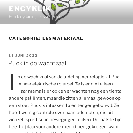
Ga
ENCYKLIK
naar
Een blog bij mijn lessen RKG
de
inhoud
CATEGORIE:
LESMATERIAAL
GEPLAATST
14 JUNI 2022
OP
Puck in de wachtzaal
I
n de wachtzaal van de afdeling neurologie zit Puck
in haar elektrische rolstoel. Ze is er niet alleen.
Haar mama is er ook en er wachten nog een tiental
andere patiënten, maar die zitten allemaal gewoon op
een stoel. Puck is intussen 16 en tenger gebouwd. Ze
heeft weinig controle over haar ledematen, die uit
zichzelf spastische bewegingen maken. De laatste tijd
heeft zij daarvoor andere medicijnen gekregen, want