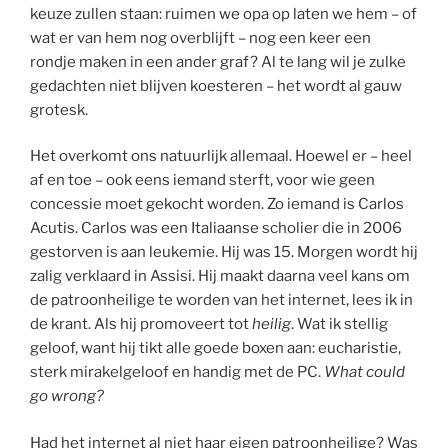
keuze zullen staan: ruimen we opa op laten we hem – of
wat er van hem nog overblijft – nog een keer een
rondje maken in een ander graf? Al te lang wil je zulke
gedachten niet blijven koesteren – het wordt al gauw
grotesk.
Het overkomt ons natuurlijk allemaal. Hoewel er – heel
af en toe – ook eens iemand sterft, voor wie geen
concessie moet gekocht worden. Zo iemand is Carlos
Acutis. Carlos was een Italiaanse scholier die in 2006
gestorven is aan leukemie. Hij was 15. Morgen wordt hij
zalig verklaard in Assisi. Hij maakt daarna veel kans om
de patroonheilige te worden van het internet, lees ik in
de krant. Als hij promoveert tot
heilig
. Wat ik stellig
geloof, want hij tikt alle goede boxen aan: eucharistie,
sterk mirakelgeloof en handig met de PC.
What could
go wrong?
Had het internet al niet haar eigen patroonheilige? Was