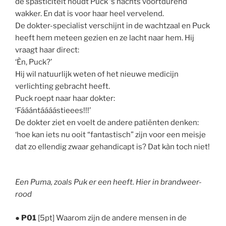
de spasticiteit houdt Puck ‘s nachts voortdurend
wakker. En dat is voor haar heel vervelend.
De dokter-specialist verschijnt in de wachtzaal en Puck
heeft hem meteen gezien en ze lacht naar hem. Hij
vraagt haar direct:
‘Èn, Puck?’
Hij wil natuurlijk weten of het nieuwe medicijn
verlichting gebracht heeft.
Puck roept naar haar dokter:
‘Fááántáááástieees!!!’
De dokter ziet en voelt de andere patiënten denken:
‘hoe kan iets nu ooit “fantastisch” zijn voor een meisje
dat zo ellendig zwaar gehandicapt is? Dat kàn toch niet!
Een Puma, zoals Puk er een heeft. Hier in brandweer-
rood
●
P01
[5pt] Waarom zijn de andere mensen in de