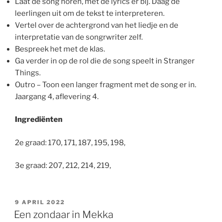
Laat de song horen, met de lyrics er bij. Daag de
leerlingen uit om de tekst te interpreteren.
Vertel over de achtergrond van het liedje en de
interpretatie van de songrwriter zelf.
Bespreek het met de klas.
Ga verder in op de rol die de song speelt in Stranger
Things.
Outro – Toon een langer fragment met de song er in.
Jaargang 4, aflevering 4.
Ingrediënten
2e graad: 170, 171, 187, 195, 198,
3e graad: 207, 212, 214, 219,
GEPLAATST
9 APRIL 2022
OP
Een zondaar in Mekka