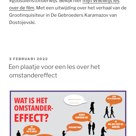
#godsdienstonderwijs. Bekijk hier
mijn WikiWijs les
over de film
. Met een uitwijding over het verhaal van de
Grootinquisiteur in De Gebroeders Karamazov van
Dostojevski.
GEPLAATST
3 FEBRUARI 2022
OP
Een plaatje voor een les over het
omstandereffect