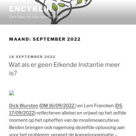
Ga
ENCYKLIK
naar
Een blog bij mijn lessen RKG
de
inhoud
MAAND:
SEPTEMBER 2022
GEPLAATST
18 SEPTEMBER 2022
OP
Wat als er geen Erkende Instantie meer
is?
Dick Wursten
(
DM 16/09/2022
) en Leni Francken (
DS
17/09/2022
) reflecteren allebei en vrijwel op het zelfde
moment op het opheffen van de moslimexecutieve.
Beiden brengen ook nagenoeg dezelfde oplossing aan
voor het probleem: vergeet de koepelorganisatie –