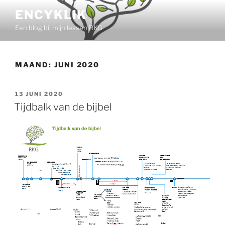
Ga
ENCYKLIK
naar
Een blog bij mijn lessen RKG
de
inhoud
MAAND:
JUNI 2020
GEPLAATST
13 JUNI 2020
OP
Tijdbalk van de bijbel