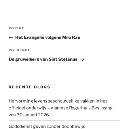
Bericht
Vorig
VORIGE
navigatie
bericht
Het Evangelie volgens Milo Rau
Volgend
VOLGENDE
bericht
De gruwelkerk van Sint Stefanus
RECENTE BLOGS
Hervorming levensbeschouwelijke vakken in het
officieel onderwijs – Vlaamse Regering – Beslissing
van 30 januari 2026
Godsdienst geven zonder doopbewijs