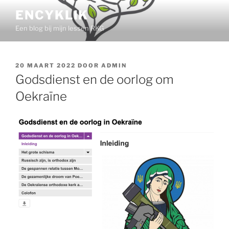
Ga
ENCYKLIK
naar
Een blog bij mijn lessen RKG
de
inhoud
GEPLAATST
20 MAART 2022
DOOR
ADMIN
OP
Godsdienst en de oorlog om
Oekraïne