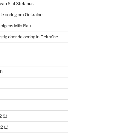
van Sint Stefanus
de oorlog om Oekraïne
volgens Milo Rau
stig door de oorlog in Oekraïne
1)
)
2
(1)
22
(1)