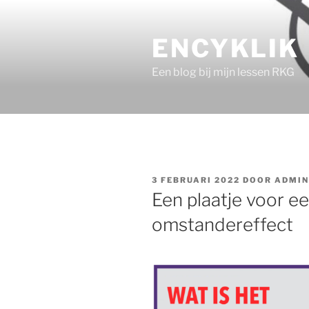
Ga
naar
ENCYKLIK
de
inhoud
Een blog bij mijn lessen RKG
GEPLAATST
3 FEBRUARI 2022
DOOR
ADMIN
OP
Een plaatje voor ee
omstandereffect