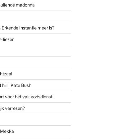
huilende madonna
 Erkende Instantie meer is?
rliezer
htzaal
 hill | Kate Bush
rt voor het vak godsdienst
ijk verrezen?
n Mekka