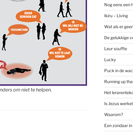
Nog eens een 
Ikiru – Living
Wat als er geen
De gelukkige ve
Leur souffle
Lucky
Puck in de wac
Running up that
nders om niet te helpen.
Het lerarenteko
Is Jezus werkel
Waarom?
Een zondaar i