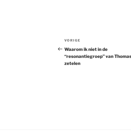
Bericht
Vorig
VORIGE
navigatie
bericht
Waarom ik niet in de
“resonantiegroep” van Thomas
zetelen