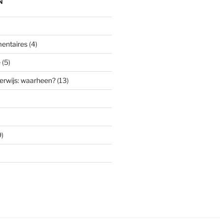
N
entaires
(4)
e
(5)
erwijs: waarheen?
(13)
)