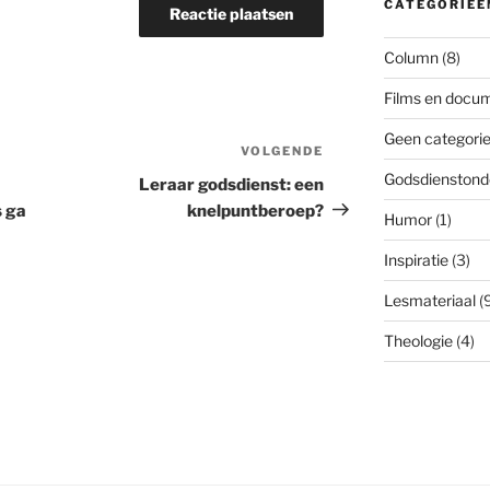
CATEGORIEË
Column
(8)
Films en docum
Geen categori
VOLGENDE
Volgend
bericht
Godsdienstond
Leraar godsdienst: een
 ga
knelpuntberoep?
Humor
(1)
Inspiratie
(3)
Lesmateriaal
(9
Theologie
(4)