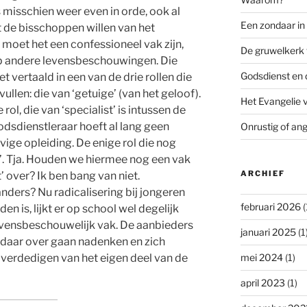
 misschien weer even in orde, ook al
Een zondaar i
t de bisschoppen willen van het
moet het een confessioneel vak zijn,
De gruwelkerk 
p andere levensbeschouwingen. Die
Godsdienst en 
t vertaald in een van de drie rollen die
llen: die van ‘getuige’ (van het geloof).
Het Evangelie 
rol, die van ‘specialist’ is intussen de
odsdienstleraar hoeft al lang geen
Onrustig of ang
vige opleiding. De enige rol die nog
r’. Tja. Houden we hiermee nog een vak
ARCHIEF
over? Ik ben bang van niet.
s anders? Nu radicalisering bij jongeren
februari 2026
(
n is, lijkt er op school wel degelijk
 levensbeschouwelijk vak. De aanbieders
januari 2025
(1
daar over gaan nadenken en zich
mei 2024
(1)
verdedigen van het eigen deel van de
april 2023
(1)