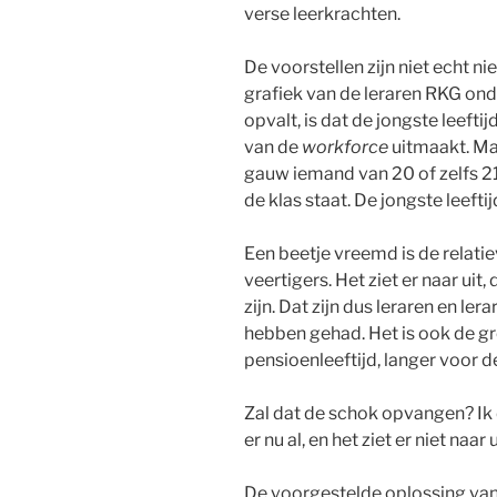
verse leerkrachten.
De voorstellen zijn niet echt n
grafiek van de leraren RKG on
opvalt, is dat de jongste leeft
van de
workforce
uitmaakt. Maa
gauw iemand van 20 of zelfs 21 
de klas staat. De jongste leefti
Een beetje vreemd is de relat
veertigers. Het ziet er naar uit,
zijn. Dat zijn dus leraren en le
hebben gehad. Het is ook de g
pensioenleeftijd, langer voor de
Zal dat de schok opvangen? Ik d
er nu al, en het ziet er niet naa
De voorgestelde oplossing van 