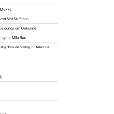
n Mekka
van Sint Stefanus
de oorlog om Oekraïne
volgens Milo Rau
stig door de oorlog in Oekraïne
1)
)