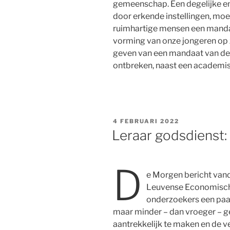
gemeenschap. Een degelijke en
door erkende instellingen, mo
ruimhartige mensen een manda
vorming van onze jongeren op z
geven van een mandaat van de 
ontbreken, naast een academis
GEPLAATST
4 FEBRUARI 2022
OP
Leraar godsdienst
D
e Morgen bericht van
Leuvense Economisch
onderzoekers een paa
maar minder – dan vroeger – 
aantrekkelijk te maken en de v