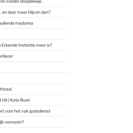
ven zonder doopbewijs
 en daar maar blijven dan?
huilende madonna
 Erkende Instantie meer is?
rliezer
htzaal
 hill | Kate Bush
rt voor het vak godsdienst
ijk verrezen?