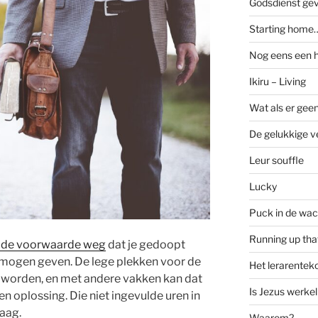
Godsdienst ge
Starting home…
Nog eens een 
Ikiru – Living
Wat als er geen
De gelukkige ve
Leur souffle
Lucky
Puck in de wac
Running up that
 de voorwaarde weg
dat je gedoopt
 mogen geven. De lege plekken voor de
Het lerarenteko
 worden, en met andere vakken kan dat
Is Jezus werkel
en oplossing. Die niet ingevulde uren in
raag.
Waarom?