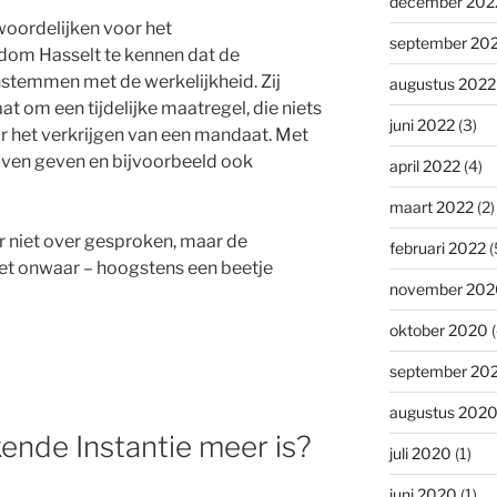
december 202
woordelijken voor het
september 20
sdom Hasselt te kennen dat de
nstemmen met de werkelijkheid. Zij
augustus 2022
aat om een tijdelijke maatregel, die niets
juni 2022
(3)
r het verkrijgen van een mandaat. Met
ijven geven en bijvoorbeeld ook
april 2022
(4)
maart 2022
(2)
ar niet over gesproken, maar de
februari 2022
(
et onwaar – hoogstens een beetje
november 202
oktober 2020
(
september 20
augustus 202
kende Instantie meer is?
juli 2020
(1)
juni 2020
(1)