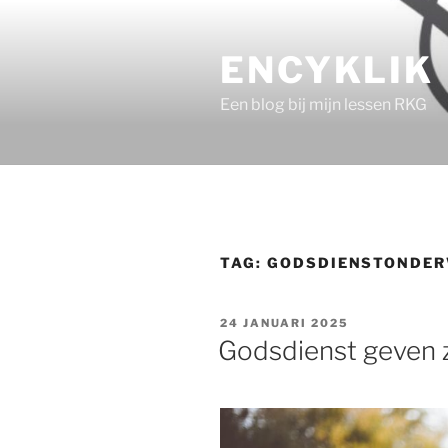
Ga
naar
ENCYKLIK
de
inhoud
Een blog bij mijn lessen RKG
TAG:
GODSDIENSTONDER
GEPLAATST
24 JANUARI 2025
OP
Godsdienst geven 