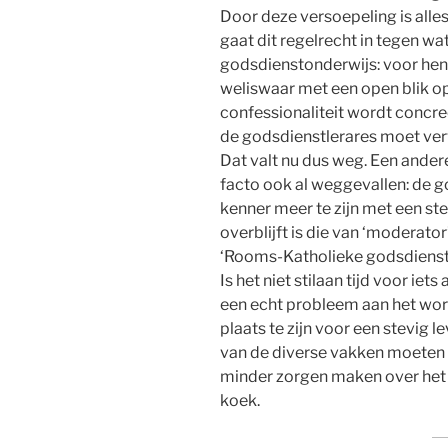
Door deze versoepeling is alles
gaat dit regelrecht in tegen wa
godsdienstonderwijs: voor hen 
weliswaar met een open blik o
confessionaliteit wordt concree
de godsdienstlerares moet vervu
Dat valt nu dus weg. Een andere 
facto ook al weggevallen: de g
kenner meer te zijn met een ste
overblijft is die van ‘moderato
‘Rooms-Katholieke godsdienst’ 
Is het niet stilaan tijd voor iet
een echt probleem aan het worde
plaats te zijn voor een stevig
van de diverse vakken moeten 
minder zorgen maken over het 
koek.