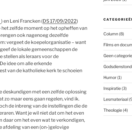
CATEGORIEË
2
) en Leni Francken (
DS 17/09/2022
)
 op het zelfde moment op het opheffen van
Column
(8)
brengen ook nagenoeg dezelfde
em: vergeet de koepelorganisatie – want
Films en docum
 en geef de lokale gemeenschappen de
Geen categori
stellen als leraars voor de
De idee om alle erkende
Godsdienstond
st van de katholieke kerk te schoeien
Humor
(1)
Inspiratie
(3)
ze deskundigen met een zelfde oplossing
t zo maar eens gaan regelen, vind ik.
Lesmateriaal
(9
toch de inbreng van de instellingen die de
Theologie
(4)
raren. Want je wil niet dat om het even
om daar om het even wat te verkondigen,
 afdeling van een (on-)gelovige