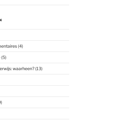
N
entaires
(4)
e
(5)
erwijs: waarheen?
(13)
)