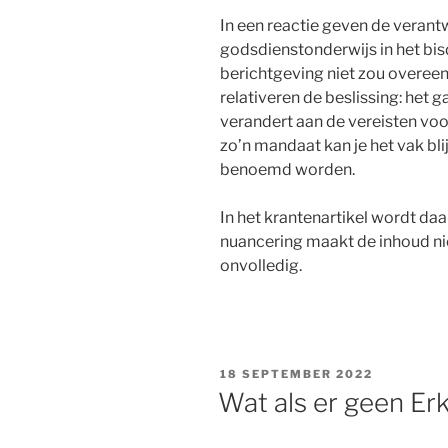
In een reactie geven de verant
godsdienstonderwijs in het bi
berichtgeving niet zou overee
relativeren de beslissing: het g
verandert aan de vereisten voo
zo’n mandaat kan je het vak bl
benoemd worden.
In het krantenartikel wordt da
nuancering maakt de inhoud ni
onvolledig.
GEPLAATST
18 SEPTEMBER 2022
OP
Wat als er geen Er