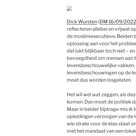
Dick Wursten
(
DM 16/09/202
reflecteren allebei en vrijwel
de moslimexecutieve. Beiden 
oplossing aan voor het proble
dat lukt blijkbaar toch niet –
bevoegdheid om mensen aan te 
levensbeschouwelijke vakken. 
levensbeschouwingen op de lee
moet dus worden losgelaten.
Het wil wel wat zeggen, als de
komen. Dan moet de politiek da
Maar in beider bijdrage mis ik 
opleidingen verzorgen van de le
wie straks voor de klas staat 
met het mandaat van een lokale