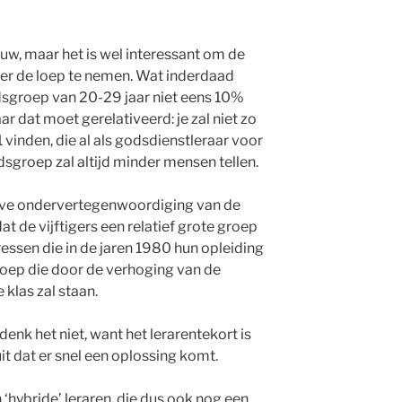
ieuw, maar het is wel interessant om de
der de loep te nemen. Wat inderdaad
ijdsgroep van 20-29 jaar niet eens 10%
r dat moet gerelativeerd: je zal niet zo
vinden, die al als godsdienstleraar voor
jdsgroep zal altijd minder mensen tellen.
ieve ondervertegenwoordiging van de
 dat de vijftigers een relatief grote groep
raressen die in de jaren 1980 hun opleiding
roep die door de verhoging van de
 klas zal staan.
enk het niet, want het lerarentekort is
r uit dat er snel een oplossing komt.
‘hybride’ leraren, die dus ook nog een