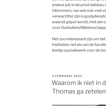
andere job in de privé hebben, li
inktromers, van wie ook veel v
verwachtte) zijn in godsdiensto
waaruit geput wordt, met een (
voor GodsdienstWetenschap
Het zou interessant zijn om het
Instituten, net als van de facul
beetje opzoekwerk voor de boe
GEPLAATST
3 FEBRUARI 2022
OP
Waarom ik niet in 
Thomas ga zetelen