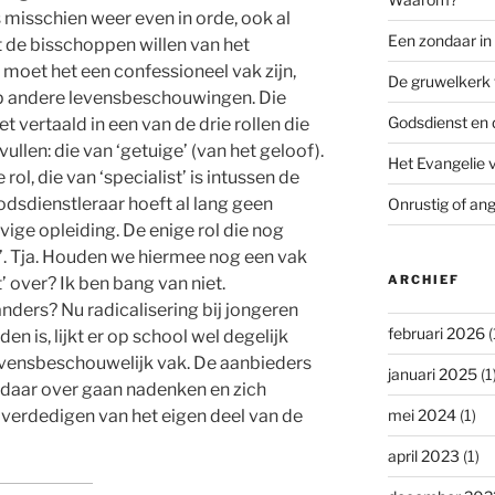
 misschien weer even in orde, ook al
Een zondaar i
t de bisschoppen willen van het
moet het een confessioneel vak zijn,
De gruwelkerk 
p andere levensbeschouwingen. Die
Godsdienst en 
t vertaald in een van de drie rollen die
llen: die van ‘getuige’ (van het geloof).
Het Evangelie 
rol, die van ‘specialist’ is intussen de
odsdienstleraar hoeft al lang geen
Onrustig of ang
vige opleiding. De enige rol die nog
r’. Tja. Houden we hiermee nog een vak
ARCHIEF
over? Ik ben bang van niet.
s anders? Nu radicalisering bij jongeren
februari 2026
(
n is, lijkt er op school wel degelijk
 levensbeschouwelijk vak. De aanbieders
januari 2025
(1
daar over gaan nadenken en zich
mei 2024
(1)
verdedigen van het eigen deel van de
april 2023
(1)