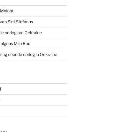
n Mekka
van Sint Stefanus
de oorlog om Oekraïne
volgens Milo Rau
stig door de oorlog in Oekraïne
1)
)