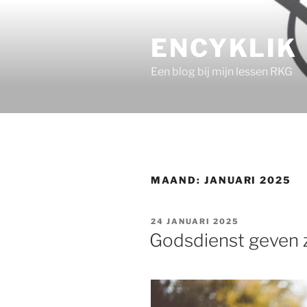
Ga
naar
ENCYKLIK
de
inhoud
Een blog bij mijn lessen RKG
MAAND:
JANUARI 2025
GEPLAATST
24 JANUARI 2025
OP
Godsdienst geven 