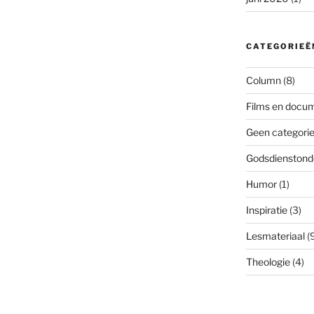
CATEGORIEË
Column
(8)
Films en docum
Geen categori
Godsdienstond
Humor
(1)
Inspiratie
(3)
Lesmateriaal
(9
Theologie
(4)