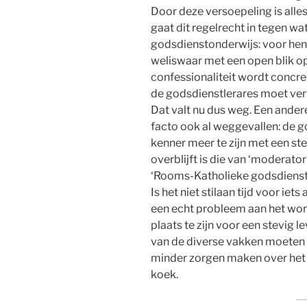
Door deze versoepeling is alles
gaat dit regelrecht in tegen wa
godsdienstonderwijs: voor hen 
weliswaar met een open blik o
confessionaliteit wordt concree
de godsdienstlerares moet vervu
Dat valt nu dus weg. Een andere 
facto ook al weggevallen: de g
kenner meer te zijn met een ste
overblijft is die van ‘moderato
‘Rooms-Katholieke godsdienst’ 
Is het niet stilaan tijd voor iet
een echt probleem aan het worde
plaats te zijn voor een stevig
van de diverse vakken moeten 
minder zorgen maken over het 
koek.