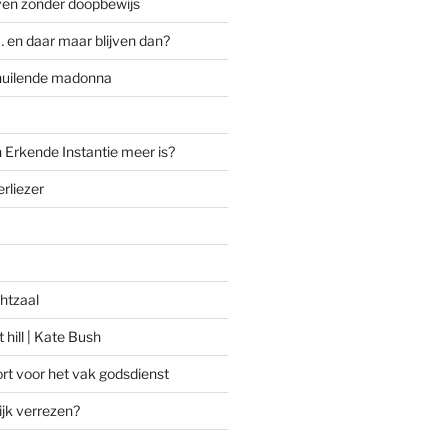
ven zonder doopbewijs
 en daar maar blijven dan?
huilende madonna
 Erkende Instantie meer is?
rliezer
htzaal
 hill | Kate Bush
rt voor het vak godsdienst
ijk verrezen?