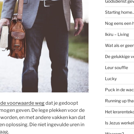
Godsdienst ge
Starting home…
Nog eens een 
Ikiru – Living
Wat als er geen
De gelukkige ve
Leur souffle
Lucky
Puck in de wac
Running up that
 de voorwaarde weg
dat je gedoopt
 mogen geven. De lege plekken voor de
Het lerarenteko
 worden, en met andere vakken kan dat
Is Jezus werkel
en oplossing. Die niet ingevulde uren in
raag.
Waarom?