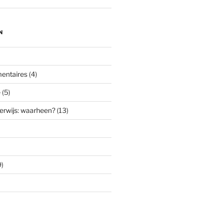
N
entaires
(4)
e
(5)
erwijs: waarheen?
(13)
)