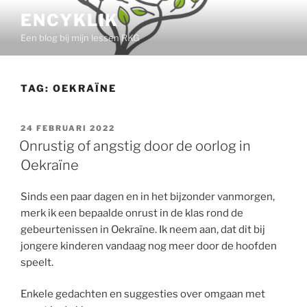
Ga
ENCYKLIK
naar
Een blog bij mijn lessen RKG
de
inhoud
TAG:
OEKRAÏNE
GEPLAATST
24 FEBRUARI 2022
OP
Onrustig of angstig door de oorlog in
Oekraïne
Sinds een paar dagen en in het bijzonder vanmorgen,
merk ik een bepaalde onrust in de klas rond de
gebeurtenissen in Oekraïne. Ik neem aan, dat dit bij
jongere kinderen vandaag nog meer door de hoofden
speelt.
Enkele gedachten en suggesties over omgaan met