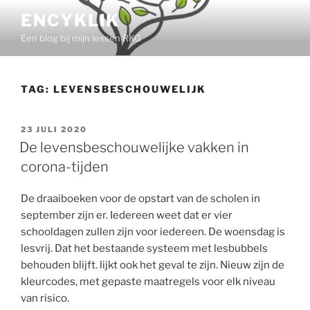
Ga
ENCYKLIK
naar
Een blog bij mijn lessen RKG
de
inhoud
TAG:
LEVENSBESCHOUWELIJK
GEPLAATST
23 JULI 2020
OP
De levensbeschouwelijke vakken in
corona-tijden
De draaiboeken voor de opstart van de scholen in
september zijn er. Iedereen weet dat er vier
schooldagen zullen zijn voor iedereen. De woensdag is
lesvrij. Dat het bestaande systeem met lesbubbels
behouden blijft. lijkt ook het geval te zijn. Nieuw zijn de
kleurcodes, met gepaste maatregels voor elk niveau
van risico.