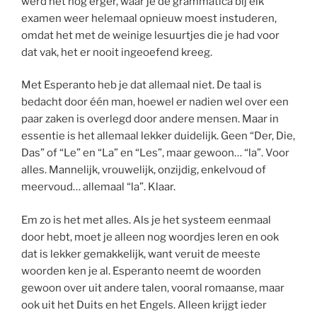
werd het nog erger, waar je de grammatica bij elk
examen weer helemaal opnieuw moest instuderen,
omdat het met de weinige lesuurtjes die je had voor
dat vak, het er nooit ingeoefend kreeg.
Met Esperanto heb je dat allemaal niet. De taal is
bedacht door één man, hoewel er nadien wel over een
paar zaken is overlegd door andere mensen. Maar in
essentie is het allemaal lekker duidelijk. Geen “Der, Die,
Das” of “Le” en “La” en “Les”, maar gewoon… “la”. Voor
alles. Mannelijk, vrouwelijk, onzijdig, enkelvoud of
meervoud… allemaal “la”. Klaar.
Em zo is het met alles. Als je het systeem eenmaal
door hebt, moet je alleen nog woordjes leren en ook
dat is lekker gemakkelijk, want veruit de meeste
woorden ken je al. Esperanto neemt de woorden
gewoon over uit andere talen, vooral romaanse, maar
ook uit het Duits en het Engels. Alleen krijgt ieder