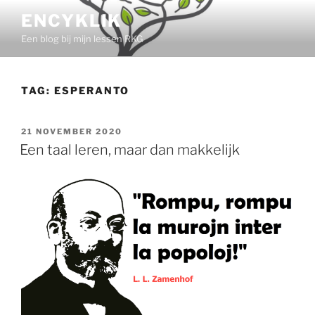
Ga
ENCYKLIK
naar
Een blog bij mijn lessen RKG
de
inhoud
TAG:
ESPERANTO
GEPLAATST
21 NOVEMBER 2020
OP
Een taal leren, maar dan makkelijk